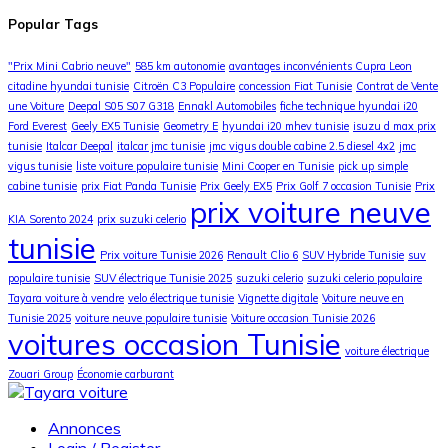
Popular Tags
"Prix Mini Cabrio neuve"
585 km autonomie
avantages inconvénients Cupra Leon
citadine hyundai tunisie
Citroën C3 Populaire
concession Fiat Tunisie
Contrat de Vente
une Voiture
Deepal S05 S07 G318
Ennakl Automobiles
fiche technique hyundai i20
Ford Everest
Geely EX5 Tunisie
Geometry E
hyundai i20 mhev tunisie
isuzu d max prix
tunisie
Italcar Deepal
italcar jmc tunisie
jmc vigus double cabine 2.5 diesel 4x2
jmc
vigus tunisie
liste voiture populaire tunisie
Mini Cooper en Tunisie
pick up simple
cabine tunisie
prix Fiat Panda Tunisie
Prix Geely EX5
Prix Golf 7 occasion Tunisie
Prix
prix voiture neuve
KIA Sorento 2024
prix suzuki celerio
tunisie
Prix voiture Tunisie 2026
Renault Clio 6
SUV Hybride Tunisie
suv
populaire tunisie
SUV électrique Tunisie 2025
suzuki celerio
suzuki celerio populaire
Tayara voiture à vendre
velo électrique tunisie
Vignette digitale
Voiture neuve en
Tunisie 2025
voiture neuve populaire tunisie
Voiture occasion Tunisie 2026
voitures occasion Tunisie
voiture électrique
Zouari Group
Économie carburant
Annonces