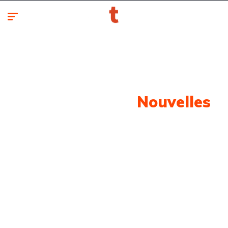
Notre Dernière
Nouvelles
Retrouvez toute l'actualité automobile classée par
marques et modèles.