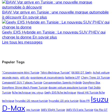
BAW Var arrive en Tunisie : une nouvelle marque automobile
à découvrir
En savoir plus
Geely EX5 Hybride en Tunisie : Le nouveau SUV PHEV qui
change la donne
En savoir plus
Lire tous les messages
Popular Tags
"Concessionnaire Mini Tunisie
"Mini électrique Tunisie"
86 800 DT Geely
Achat voiture
seconde main.
attt rdv
avantages et inconvénients
batterie LFP
Chery Tiggo 1X Tunisie
Comparatif SUV 7 places Tunisie
Consommation Sorento Hybride
Dongfeng Box
Dongfeng Shine Mach Power Tunisie
dossier voiture populaire tunisie
Fiat Doblo
Tunisie
fiche technique jmc vigus
Geely EX5 fiche technique
Haval H6 Tunisie fiche
Isuzu
technique
hyundai i20 neuve tunisie
hyundai i20 prix tunisie
Ibiza FR
D-Max
jmc tunisie
JMEV Elight Tunisie
JMEV EV3 prix Tunisie
Kia Rio GT