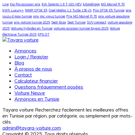
Line
Kia Rio occasion prix
KIA Sorento 1.6 T-GDi HEV
kilométrage
MG Marvel R 70
kWh Luxury+
NIMR DFSK E5
Opel Mokka 1.2 Turbo 130 ch
Prix DFSK E5 Tunisie
prix
isuzu d max tunisie
prix jmc vigus tunisie
Prix MG Marvel R 70
prix voiture populaire
tunisie
prix voiture tunisie 2025
Seat Ibiza
Seat Tunisie
SUV compact
voiture populaire
2025
Voitures hybrides en Tunisie
voitures occasion tunisie tayara 2025
Voiture
électrique Tunisie 2025
XPILOT
Annonces
Login / Register
Blog
À propos de nous
Contact
Calculateur financier
Questions fréquemment posées
Voiture Neuve
Annonces en Tunisie
Tayara voiture Recherchez facilement les meilleures offres
en Tunisie par région, par catégorie, ou simplement par mots-
clés.
admin@tayara-voiture.com
Copyright © 2025. Tous droits réservés.