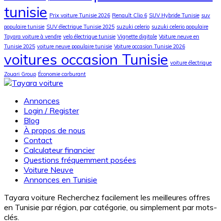
tunisie
Prix voiture Tunisie 2026
Renault Clio 6
SUV Hybride Tunisie
suv
populaire tunisie
SUV électrique Tunisie 2025
suzuki celerio
suzuki celerio populaire
Tayara voiture à vendre
velo électrique tunisie
Vignette digitale
Voiture neuve en
Tunisie 2025
voiture neuve populaire tunisie
Voiture occasion Tunisie 2026
voitures occasion Tunisie
voiture électrique
Zouari Group
Économie carburant
Annonces
Login / Register
Blog
À propos de nous
Contact
Calculateur financier
Questions fréquemment posées
Voiture Neuve
Annonces en Tunisie
Tayara voiture Recherchez facilement les meilleures offres
en Tunisie par région, par catégorie, ou simplement par mots-
clés.