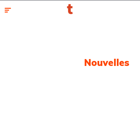
Notre Dernière
Nouvelles
Retrouvez toute l'actualité automobile classée par
marques et modèles.