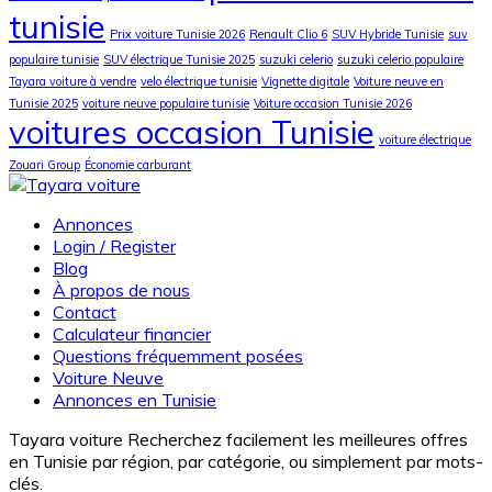
tunisie
Prix voiture Tunisie 2026
Renault Clio 6
SUV Hybride Tunisie
suv
populaire tunisie
SUV électrique Tunisie 2025
suzuki celerio
suzuki celerio populaire
Tayara voiture à vendre
velo électrique tunisie
Vignette digitale
Voiture neuve en
Tunisie 2025
voiture neuve populaire tunisie
Voiture occasion Tunisie 2026
voitures occasion Tunisie
voiture électrique
Zouari Group
Économie carburant
Annonces
Login / Register
Blog
À propos de nous
Contact
Calculateur financier
Questions fréquemment posées
Voiture Neuve
Annonces en Tunisie
Tayara voiture Recherchez facilement les meilleures offres
en Tunisie par région, par catégorie, ou simplement par mots-
clés.