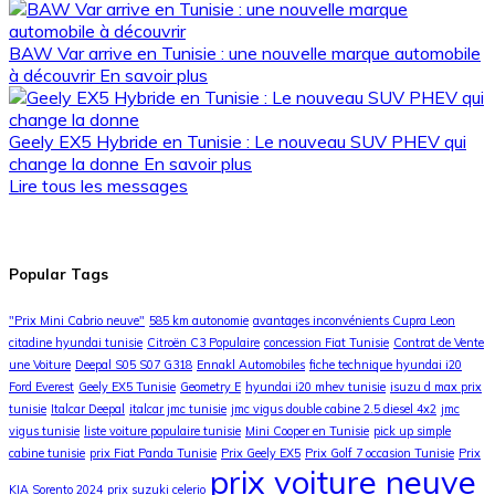
BAW Var arrive en Tunisie : une nouvelle marque automobile
à découvrir
En savoir plus
Geely EX5 Hybride en Tunisie : Le nouveau SUV PHEV qui
change la donne
En savoir plus
Lire tous les messages
Popular Tags
"Prix Mini Cabrio neuve"
585 km autonomie
avantages inconvénients Cupra Leon
citadine hyundai tunisie
Citroën C3 Populaire
concession Fiat Tunisie
Contrat de Vente
une Voiture
Deepal S05 S07 G318
Ennakl Automobiles
fiche technique hyundai i20
Ford Everest
Geely EX5 Tunisie
Geometry E
hyundai i20 mhev tunisie
isuzu d max prix
tunisie
Italcar Deepal
italcar jmc tunisie
jmc vigus double cabine 2.5 diesel 4x2
jmc
vigus tunisie
liste voiture populaire tunisie
Mini Cooper en Tunisie
pick up simple
cabine tunisie
prix Fiat Panda Tunisie
Prix Geely EX5
Prix Golf 7 occasion Tunisie
Prix
prix voiture neuve
KIA Sorento 2024
prix suzuki celerio