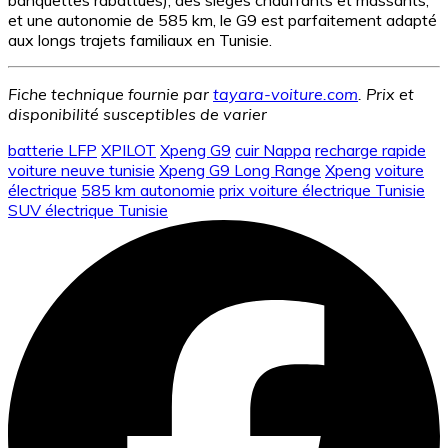
banquettes rabattues), des sièges chauffants et massants,
et une autonomie de 585 km, le G9 est parfaitement adapté
aux longs trajets familiaux en Tunisie.
Fiche technique fournie par
tayara-voiture.com
. Prix et
disponibilité susceptibles de varier
batterie LFP
XPILOT
Xpeng G9
cuir Nappa
recharge rapide
voiture neuve tunisie
Xpeng G9 Long Range
Xpeng
voiture
électrique
585 km autonomie
prix voiture électrique Tunisie
SUV électrique Tunisie