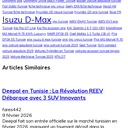
Dongfeng Box
Dongfeng Shine Mach Power Tunisie
dossier voiture populaire tunisie
Fiat Doblo Tunisie
fiche technique jmc vigus
Geely EX5 fiche technique
Haval H6
Tunisie fiche technique
hyundai i20 neuve tunisie
hyundai i20 prix tunisie
Ibiza FR
Isuzu D-Max
jmc tunisie
JMEV Elight Tunisie
JMEV EV3 prix
Tunisie
Kia Rio GT Line
Kia Rio occasion prix
KIA Sorento 1.6 T-GDi HEV
kilométrage
MG Marvel R 70 kWh Luxury+
NIMR DFSK E5
Opel Mokka 1.2 Turbo 130 ch
Prix
DFSK E5 Tunisie
prix isuzu d max tunisie
prix jmc vigus tunisie
Prix MG Marvel R 70
prix voiture populaire tunisie
prix voiture tunisie 2025
Seat Tunisie
SUV compact
voiture populaire 2025
Voitures hybrides en Tunisie
voitures occasion tunisie tayara
2025
Voiture électrique Tunisie 2025
XPILOT
Articles Similaires
Deepal en Tunisie : La Révolution REEV
Débarque avec 3 SUV Innovants
fares442
9 février 2026
Deepal fait son entrée officielle sur le marché tunisien en
février 2026, marquant un tournant décisif dans la...