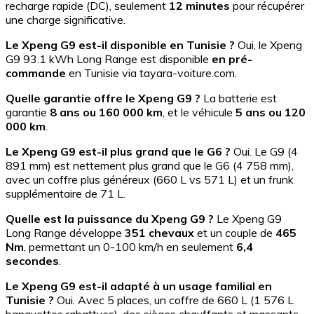
recharge rapide (DC), seulement
12 minutes
pour récupérer
une charge significative.
Le Xpeng G9 est-il disponible en Tunisie ?
Oui, le Xpeng
G9 93.1 kWh Long Range est disponible
en pré-
commande
en Tunisie via tayara-voiture.com.
Quelle garantie offre le Xpeng G9 ?
La batterie est
garantie
8 ans ou 160 000 km
, et le véhicule
5 ans ou 120
000 km
.
Le Xpeng G9 est-il plus grand que le G6 ?
Oui. Le G9 (4
891 mm) est nettement plus grand que le G6 (4 758 mm),
avec un coffre plus généreux (660 L vs 571 L) et un frunk
supplémentaire de 71 L.
Quelle est la puissance du Xpeng G9 ?
Le Xpeng G9
Long Range développe
351 chevaux
et un couple de
465
Nm
, permettant un 0-100 km/h en seulement
6,4
secondes
.
Le Xpeng G9 est-il adapté à un usage familial en
Tunisie ?
Oui. Avec 5 places, un coffre de 660 L (1 576 L