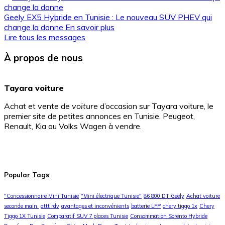
Geely EX5 Hybride en Tunisie : Le nouveau SUV PHEV qui
change la donne
En savoir plus
Lire tous les messages
À propos de nous
Tayara voiture
Achat et vente de
voiture
d’occasion sur Tayara voiture, le
premier site de petites annonces en Tunisie. Peugeot,
Renault, Kia ou Volks Wagen à vendre.
Popular Tags
"Concessionnaire Mini Tunisie
"Mini électrique Tunisie"
86 800 DT Geely
Achat voiture
seconde main.
attt rdv
avantages et inconvénients
batterie LFP
chery tiggo 1x
Chery
Tiggo 1X Tunisie
Comparatif SUV 7 places Tunisie
Consommation Sorento Hybride