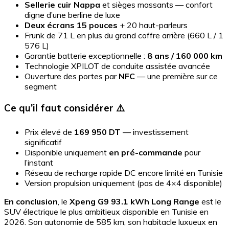
Sellerie cuir Nappa
et sièges massants — confort
digne d’une berline de luxe
Deux écrans 15 pouces
+ 20 haut-parleurs
Frunk de 71 L en plus du grand coffre arrière (660 L / 1
576 L)
Garantie batterie exceptionnelle :
8 ans / 160 000 km
Technologie XPILOT de conduite assistée avancée
Ouverture des portes par
NFC
— une première sur ce
segment
Ce qu’il faut considérer ⚠️
Prix élevé de
169 950 DT
— investissement
significatif
Disponible uniquement
en pré-commande
pour
l’instant
Réseau de recharge rapide DC encore limité en Tunisie
Version propulsion uniquement (pas de 4×4 disponible)
En conclusion
, le
Xpeng G9 93.1 kWh Long Range
est le
SUV électrique le plus ambitieux disponible en Tunisie en
2026. Son autonomie de 585 km, son habitacle luxueux en