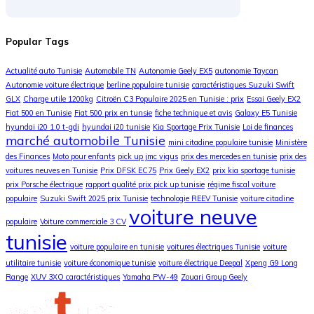
Popular Tags
Actualité auto Tunisie
Automobile TN
Autonomie Geely EX5
autonomie Taycan
Autonomie voiture électrique
berline populaire tunisie
caractéristiques Suzuki Swift
GLX
Charge utile 1200kg
Citroën C3 Populaire 2025 en Tunisie : prix
Essai Geely EX2
Fiat 500 en Tunisie
Fiat 500 prix en tunsie
fiche technique et avis
Galaxy E5 Tunisie
hyundai i20 1.0 t-gdi
hyundai i20 tunisie
Kia Sportage Prix Tunisie
Loi de finances
marché automobile Tunisie
mini citadine populaire tunisie
Ministère
des Finances
Moto pour enfants
pick up jmc vigus
prix des mercedes en tunisie
prix des
voitures neuves en Tunisie
Prix DFSK EC75
Prix Geely EX2
prix kia sportage tunisie
prix Porsche électrique
rapport qualité prix pick up tunisie
régime fiscal voiture
populaire
Suzuki Swift 2025 prix Tunisie
technologie REEV Tunisie
voiture citadine
voiture neuve
populaire
Voiture commerciale 3 CV
tunisie
voiture populaire en tunisie
voitures électriques Tunisie
voiture
utilitaire tunisie
voiture économique tunisie
voiture électrique Deepal
Xpeng G9 Long
Range
XUV 3XO caractéristiques
Yamaha PW-49
Zouari Group Geely