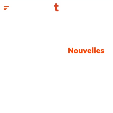
Notre Dernière
Nouvelles
Retrouvez toute l'actualité automobile classée par
marques et modèles.