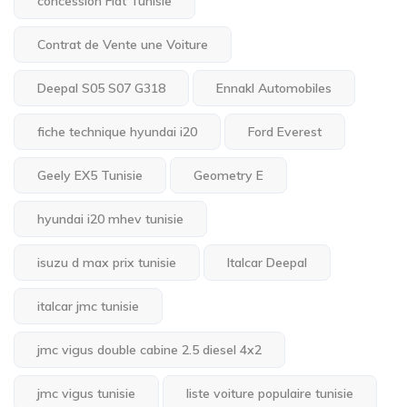
concession Fiat Tunisie
Contrat de Vente une Voiture
Deepal S05 S07 G318
Ennakl Automobiles
fiche technique hyundai i20
Ford Everest
Geely EX5 Tunisie
Geometry E
hyundai i20 mhev tunisie
isuzu d max prix tunisie
Italcar Deepal
italcar jmc tunisie
jmc vigus double cabine 2.5 diesel 4x2
jmc vigus tunisie
liste voiture populaire tunisie