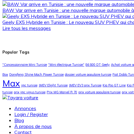
BAW Var arrive en Tunisie : une nouvelle marque automobile à
Geely EX5 Hybride en Tunisie : Le nouveau SUV PHEV qui ch
Lire tous les messages
Popular Tags
"Concessionnaire Mini Tunisie
"Mini électrique Tunisie"
86 800 DT Geely
Achat voiture 
Box
Dongfeng Shine Mach Power Tunisie
dossier voiture populaire tunisie
Fiat Doblo Tun
Max
jmc tunisie
JMEV Elight Tunisie
JMEV EV3 prix Tunisie
Kia Rio GT Line
Kia 
tunisie
prix jmc vigus tunisie
Prix MG Marvel R 70
prix voiture populaire tunisie
prix voi
Annonces
Login / Register
Blog
À propos de nous
Contact