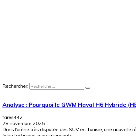
Rechercher:
Analyse : Pourquoi le GWM Haval H6 Hybride (H
fares442
28 novembre 2025
Dans l’arène très disputée des SUV en Tunisie, une nouvelle r
fiche technique impressionnante...