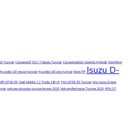
1X Tunisie
Comparatif SUV 7 places Tunisie
Consommation Sorento Hybride
Dongfeng
Isuzu D-
hyundai i20 neuve tunisie
hyundai i20 prix tunisie
Ibiza FR
MR DFSK E5
Opel Mokka 1.2 Turbo 130 ch
Prix DFSK E5 Tunisie
prix isuzu d max
nisie
voitures occasion tunisie tayara 2025
Voiture électrique Tunisie 2025
XPILOT