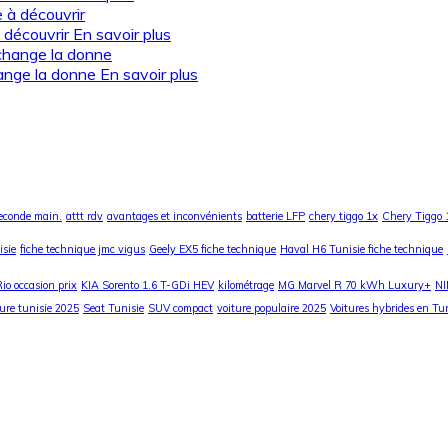
 découvrir
En savoir plus
ange la donne
En savoir plus
seconde main.
attt rdv
avantages et inconvénients
batterie LFP
chery tiggo 1x
Chery Tiggo 
isie
fiche technique jmc vigus
Geely EX5 fiche technique
Haval H6 Tunisie fiche technique
Rio occasion prix
KIA Sorento 1.6 T-GDi HEV
kilométrage
MG Marvel R 70 kWh Luxury+
NI
ture tunisie 2025
Seat Tunisie
SUV compact
voiture populaire 2025
Voitures hybrides en Tu