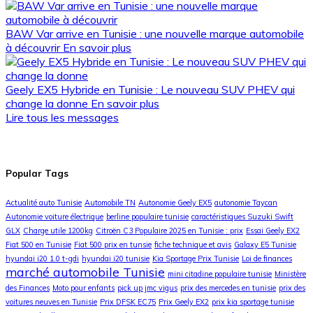
BAW Var arrive en Tunisie : une nouvelle marque automobile
à découvrir
En savoir plus
Geely EX5 Hybride en Tunisie : Le nouveau SUV PHEV qui
change la donne
En savoir plus
Lire tous les messages
Popular Tags
Actualité auto Tunisie
Automobile TN
Autonomie Geely EX5
autonomie Taycan
Autonomie voiture électrique
berline populaire tunisie
caractéristiques Suzuki Swift
GLX
Charge utile 1200kg
Citroën C3 Populaire 2025 en Tunisie : prix
Essai Geely EX2
Fiat 500 en Tunisie
Fiat 500 prix en tunsie
fiche technique et avis
Galaxy E5 Tunisie
hyundai i20 1.0 t-gdi
hyundai i20 tunisie
Kia Sportage Prix Tunisie
Loi de finances
marché automobile Tunisie
mini citadine populaire tunisie
Ministère
des Finances
Moto pour enfants
pick up jmc vigus
prix des mercedes en tunisie
prix des
voitures neuves en Tunisie
Prix DFSK EC75
Prix Geely EX2
prix kia sportage tunisie