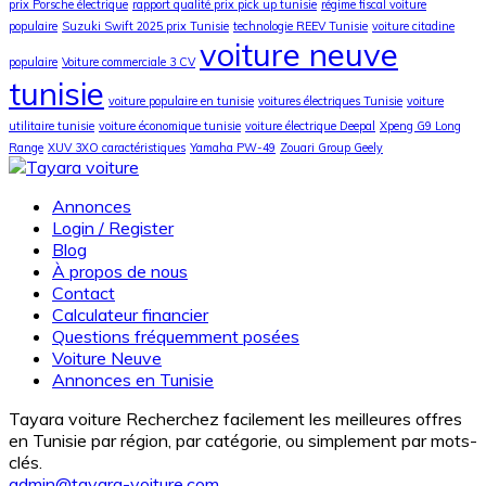
prix Porsche électrique
rapport qualité prix pick up tunisie
régime fiscal voiture
populaire
Suzuki Swift 2025 prix Tunisie
technologie REEV Tunisie
voiture citadine
voiture neuve
populaire
Voiture commerciale 3 CV
tunisie
voiture populaire en tunisie
voitures électriques Tunisie
voiture
utilitaire tunisie
voiture économique tunisie
voiture électrique Deepal
Xpeng G9 Long
Range
XUV 3XO caractéristiques
Yamaha PW-49
Zouari Group Geely
Annonces
Login / Register
Blog
À propos de nous
Contact
Calculateur financier
Questions fréquemment posées
Voiture Neuve
Annonces en Tunisie
Tayara voiture Recherchez facilement les meilleures offres
en Tunisie par région, par catégorie, ou simplement par mots-
clés.
admin@tayara-voiture.com