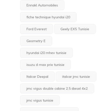
Ennakl Automobiles
fiche technique hyundai i20
Ford Everest
Geely EX5 Tunisie
Geometry E
hyundai i20 mhev tunisie
isuzu d max prix tunisie
Italcar Deepal
italcar jmc tunisie
jmc vigus double cabine 2.5 diesel 4x2
jmc vigus tunisie