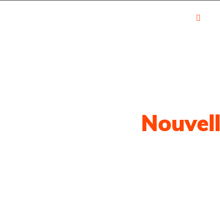
Calculateur
S
r
Blog
Contact
financier
Regist
otre Dernière
Nouvel
e l'actualité automobile classée par marq