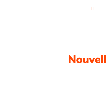
Calculateur
Se 
Blog
Contact
financier
Registre
otre Dernière
Nouvel
e l'actualité automobile classée par marq