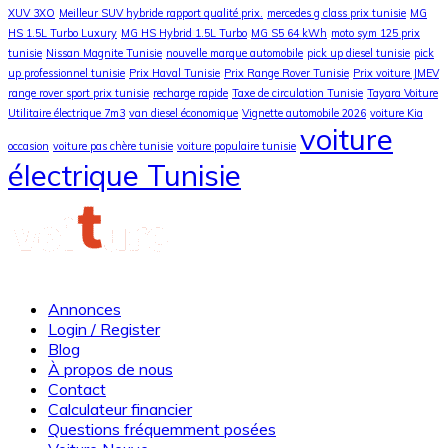
XUV 3XO
Meilleur SUV hybride rapport qualité prix.
mercedes g class prix tunisie
MG
HS 1.5L Turbo Luxury
MG HS Hybrid 1.5L Turbo
MG S5 64 kWh
moto sym 125 prix
tunisie
Nissan Magnite Tunisie
nouvelle marque automobile
pick up diesel tunisie
pick
up professionnel tunisie
Prix Haval Tunisie
Prix Range Rover Tunisie
Prix voiture JMEV
range rover sport prix tunisie
recharge rapide
Taxe de circulation Tunisie
Tayara Voiture
Utilitaire électrique 7m3
van diesel économique
Vignette automobile 2026
voiture Kia
voiture
occasion
voiture pas chère tunisie
voiture populaire tunisie
électrique Tunisie
Annonces
Login / Register
Blog
À propos de nous
Contact
Calculateur financier
Questions fréquemment posées