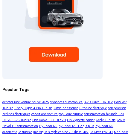
Popular Tags
acheter une voiture neuve 2025
annonces automobiles.
Avis Haval H6 HEV
Baw Var
Tunisie
Chery Tiggo 4 Pro Tunisie
Citadine essence
Citadine électrique
comparaison
berlines électriques
conditions voiture populaire tunisie
consommation hyundai i20
DFSK EC75 Tunisie
Fiat Doblo 1.6 HDI avis
Fin vignette papier
Geely Tunisie
GWM
Haval H6 consommation
Hyundai i20
hyundai i20 1.2 gls plus
hyundai i20
automatique tunisie
jmc vigus simple cabine 2.5 diesel 4x2
La Moto PW-49
Mahindra