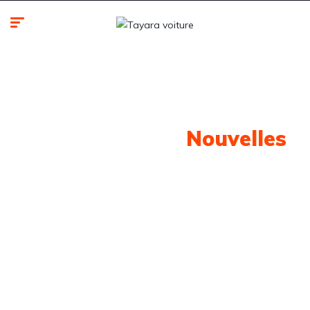
Notre Dernière
Nouvelles
Retrouvez toute l'actualité automobile classée par
marques et modèles.