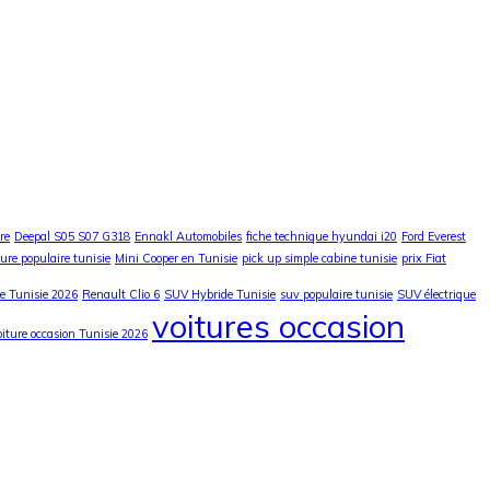
re
Deepal S05 S07 G318
Ennakl Automobiles
fiche technique hyundai i20
Ford Everest
iture populaire tunisie
Mini Cooper en Tunisie
pick up simple cabine tunisie
prix Fiat
re Tunisie 2026
Renault Clio 6
SUV Hybride Tunisie
suv populaire tunisie
SUV électrique
voitures occasion
oiture occasion Tunisie 2026