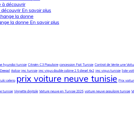
 découvrir
En savoir plus
ange la donne
En savoir plus
ne hyundai tunisie
Citroën C3 Populaire
concession Fiat Tunisie
Contrat de Vente une Voitu
 Deepal
italcar jmc tunisie
jmc vigus double cabine 2.5 diesel 4x2
jmc vigus tunisie
liste vo
prix voiture neuve tunisie
uki celerio
Prix voitu
ue tunisie
Vignette digitale
Voiture neuve en Tunisie 2025
voiture neuve populaire tunisie
V