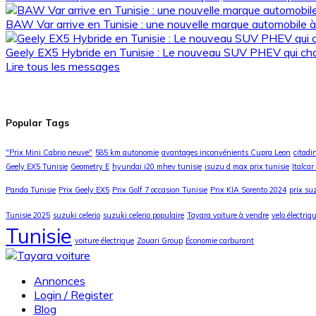
BAW Var arrive en Tunisie : une nouvelle marque automobile à
Geely EX5 Hybride en Tunisie : Le nouveau SUV PHEV qui ch
Lire tous les messages
Popular Tags
"Prix Mini Cabrio neuve"
585 km autonomie
avantages inconvénients Cupra Leon
citadi
Geely EX5 Tunisie
Geometry E
hyundai i20 mhev tunisie
isuzu d max prix tunisie
Italcar
Panda Tunisie
Prix Geely EX5
Prix Golf 7 occasion Tunisie
Prix KIA Sorento 2024
prix suz
Tunisie 2025
suzuki celerio
suzuki celerio populaire
Tayara voiture à vendre
velo électriq
Tunisie
voiture électrique
Zouari Group
Économie carburant
Annonces
Login / Register
Blog