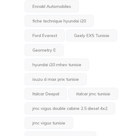
Ennakl Automobiles
fiche technique hyundai i20
Ford Everest
Geely EX5 Tunisie
Geometry E
hyundai i20 mhev tunisie
isuzu d max prix tunisie
Italcar Deepal
italcar jmc tunisie
jmc vigus double cabine 2.5 diesel 4x2
jmc vigus tunisie