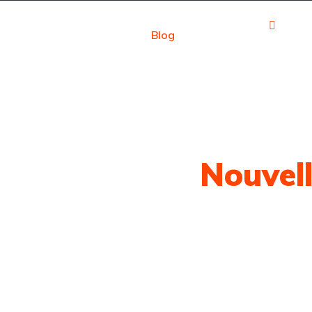
Calculateur
Se 
Blog
Contact
financier
Registre
otre Dernière
Nouvel
e l'actualité automobile classée par marq