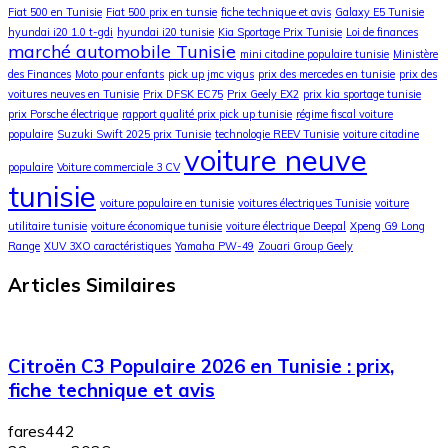
Fiat 500 en Tunisie
Fiat 500 prix en tunsie
fiche technique et avis
Galaxy E5 Tunisie
hyundai i20 1.0 t-gdi
hyundai i20 tunisie
Kia Sportage Prix Tunisie
Loi de finances
marché automobile Tunisie
mini citadine populaire tunisie
Ministère
des Finances
Moto pour enfants
pick up jmc vigus
prix des mercedes en tunisie
prix des
voitures neuves en Tunisie
Prix DFSK EC75
Prix Geely EX2
prix kia sportage tunisie
prix Porsche électrique
rapport qualité prix pick up tunisie
régime fiscal voiture
populaire
Suzuki Swift 2025 prix Tunisie
technologie REEV Tunisie
voiture citadine
voiture neuve
populaire
Voiture commerciale 3 CV
tunisie
voiture populaire en tunisie
voitures électriques Tunisie
voiture
utilitaire tunisie
voiture économique tunisie
voiture électrique Deepal
Xpeng G9 Long
Range
XUV 3XO caractéristiques
Yamaha PW-49
Zouari Group Geely
Articles Similaires
Citroën C3 Populaire 2026 en Tunisie : prix,
fiche technique et avis
fares442