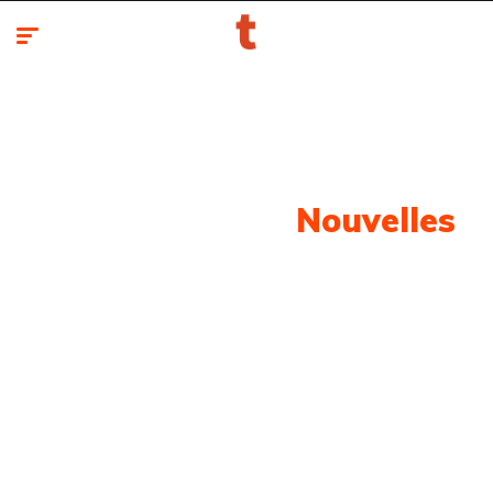
Notre Dernière
Nouvelles
Retrouvez toute l'actualité automobile classée par
marques et modèles.