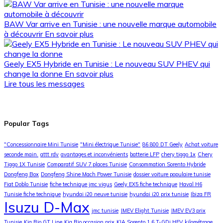
BAW Var arrive en Tunisie : une nouvelle marque automobile
à découvrir
En savoir plus
Geely EX5 Hybride en Tunisie : Le nouveau SUV PHEV qui
change la donne
En savoir plus
Lire tous les messages
Popular Tags
"Concessionnaire Mini Tunisie
"Mini électrique Tunisie"
86 800 DT Geely
Achat voiture
seconde main.
attt rdv
avantages et inconvénients
batterie LFP
chery tiggo 1x
Chery
Tiggo 1X Tunisie
Comparatif SUV 7 places Tunisie
Consommation Sorento Hybride
Dongfeng Box
Dongfeng Shine Mach Power Tunisie
dossier voiture populaire tunisie
Fiat Doblo Tunisie
fiche technique jmc vigus
Geely EX5 fiche technique
Haval H6
Tunisie fiche technique
hyundai i20 neuve tunisie
hyundai i20 prix tunisie
Ibiza FR
Isuzu D-Max
jmc tunisie
JMEV Elight Tunisie
JMEV EV3 prix
Tunisie
Kia Rio GT Line
Kia Rio occasion prix
KIA Sorento 1.6 T-GDi HEV
kilométrage