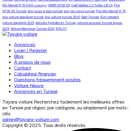
MG Marvel R 70 kWh Luxury+
NIMR DFSK E5
Opel Mokka 1.2 Turbo 130 ch
Prix
DFSK E5 Tunisie
prix isuzu d max tunisie
prix jmc vigus tunisie
Prix MG Marvel R 70
prix voiture populaire tunisie
prix voiture tunisie 2025
Seat Tunisie
SUV compact
voiture populaire 2025
Voitures hybrides en Tunisie
voitures occasion tunisie tayara
2025
Voiture électrique Tunisie 2025
XPILOT
Annonces
Login / Register
Blog
À propos de nous
Contact
Calculateur financier
Questions fréquemment posées
Voiture Neuve
Annonces en Tunisie
Tayara voiture Recherchez facilement les meilleures offres
en Tunisie par région, par catégorie, ou simplement par mots-
clés.
admin@tayara-voiture.com
Copyright © 2025. Tous droits réservés.