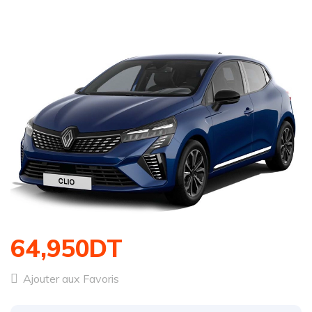
1
/
1
64,950DT
Ajouter aux Favoris