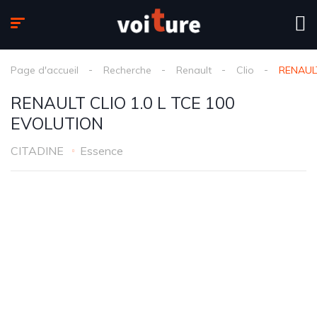
Page d'accueil
Recherche
Renault
Clio
RENAULT
RENAULT CLIO 1.0 L TCE 100
EVOLUTION
CITADINE
Essence