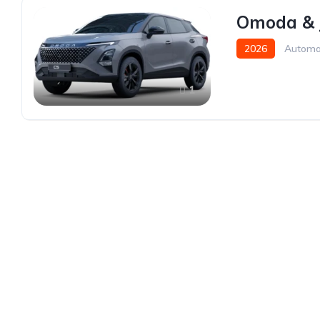
Omoda & 
2026
Automa
1