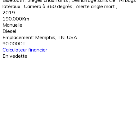
Bluetooth
,
Sièges chauffants
,
Démarrage sans clé
,
Airbags
latéraux
,
Caméra à 360 degrés
,
Alerte angle mort
,
2019
190,000Km
Manuelle
Diesel
Emplacement:
Memphis, TN, USA
90,000DT
Calculateur financier
En vedette