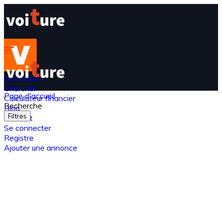
Occassions
Chercher
Page d'accueil
Calculateur financier
Recherche
Blog
Filtres
Contact
Se connecter
Registre
Ajouter une annonce