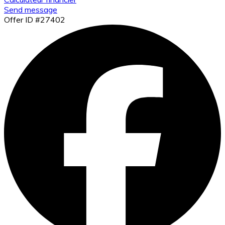
Send message
Offer ID #27402