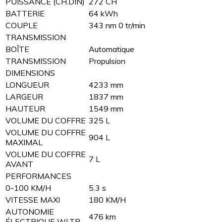
PUISSANCE (CH.DIN)
272 CH
BATTERIE
64 kWh
COUPLE
343 nm 0 tr/min
TRANSMISSION
BOÎTE
Automatique
TRANSMISSION
Propulsion
DIMENSIONS
LONGUEUR
4233 mm
LARGEUR
1837 mm
HAUTEUR
1549 mm
VOLUME DU COFFRE
325 L
VOLUME DU COFFRE
904 L
MAXIMAL
VOLUME DU COFFRE
7 L
AVANT
PERFORMANCES
0-100 KM/H
5.3 s
VITESSE MAXI
180 KM/H
AUTONOMIE
476 km
ÉLECTRIQUE WLTP