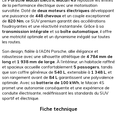
Le
Porsche Macan Electric Macan 4S
repousse les limites
de la performance électrique avec une motorisation
survoltée. Doté de
deux moteurs électriques
développant
une puissance de
448 chevaux
et un couple exceptionnel
de
820 Nm
, ce SUV premium garantit des accélérations
foudroyantes et une réactivité instantanée. Grâce à sa
transmission intégrale
et sa
boîte automatique
, il offre
une motricité optimale et un dynamisme inégalé sur toutes
les routes.
Son design, fidèle à l’ADN Porsche, allie élégance et
robustesse avec une silhouette athlétique de
4 784 mm de
long
et
1 938 mm de large
. À l’intérieur, un habitacle raffiné
et spacieux accueille confortablement
5 passagers
, tandis
que son coffre généreux de
540 L
, extensible à
1 348 L
, et
son rangement avant de
84 L
garantissent une polyvalence
optimale. Avec sa
batterie de 100 kWh
, le Macan 4S
promet une autonomie conséquente et une expérience de
conduite électrisante, redéfinissant les standards du SUV
sportif et électrique.
Fiche technique