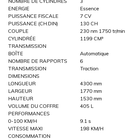
NOMBRE DE CYLINDRES
3
ENERGIE
Essence
PUISSANCE FISCALE
7 CV
PUISSANCE (CH.DIN)
130 CH
COUPLE
230 nm 1750 tr/min
CYLINDRÉE
1199 CM³
TRANSMISSION
BOÎTE
Automatique
NOMBRE DE RAPPORTS
6
TRANSMISSION
Traction
DIMENSIONS
LONGUEUR
4300 mm
LARGEUR
1770 mm
HAUTEUR
1530 mm
VOLUME DU COFFRE
405 L
PERFORMANCES
0-100 KM/H
9.1 s
VITESSE MAXI
198 KM/H
CONSOMMATION