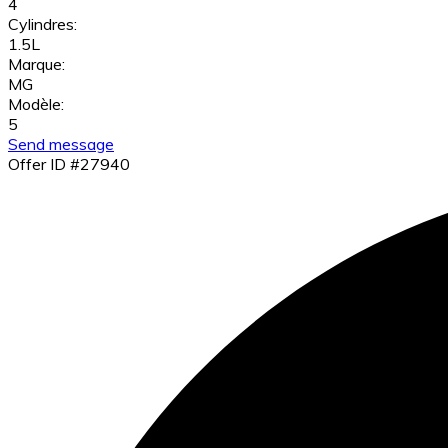
4
Cylindres:
1.5L
Marque:
MG
Modèle:
5
Send message
Offer ID #27940