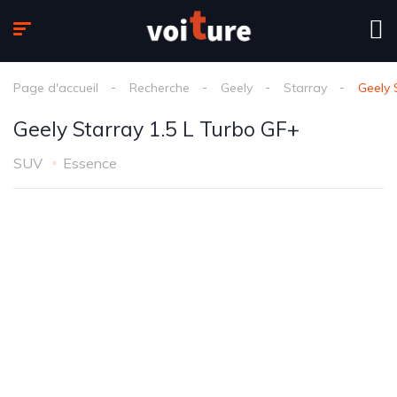
Page d'accueil
Recherche
Geely
Starray
Geely 
Geely Starray 1.5 L Turbo GF+
SUV
Essence