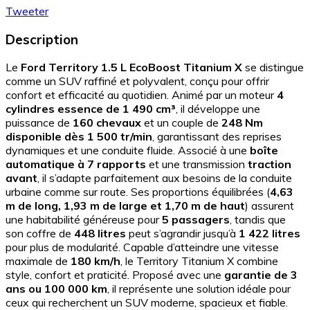
Tweeter
Description
Le
Ford Territory 1.5 L EcoBoost Titanium X
se distingue
comme un SUV raffiné et polyvalent, conçu pour offrir
confort et efficacité au quotidien. Animé par un moteur
4
cylindres essence de 1 490 cm³
, il développe une
puissance de
160 chevaux
et un couple de
248 Nm
disponible dès 1 500 tr/min
, garantissant des reprises
dynamiques et une conduite fluide. Associé à une
boîte
automatique à 7 rapports
et une transmission
traction
avant
, il s’adapte parfaitement aux besoins de la conduite
urbaine comme sur route. Ses proportions équilibrées (
4,63
m de long, 1,93 m de large et 1,70 m de haut
) assurent
une habitabilité généreuse pour
5 passagers
, tandis que
son coffre de
448 litres
peut s’agrandir jusqu’à
1 422 litres
pour plus de modularité. Capable d’atteindre une vitesse
maximale de
180 km/h
, le Territory Titanium X combine
style, confort et praticité. Proposé avec une
garantie de 3
ans ou 100 000 km
, il représente une solution idéale pour
ceux qui recherchent un SUV moderne, spacieux et fiable.