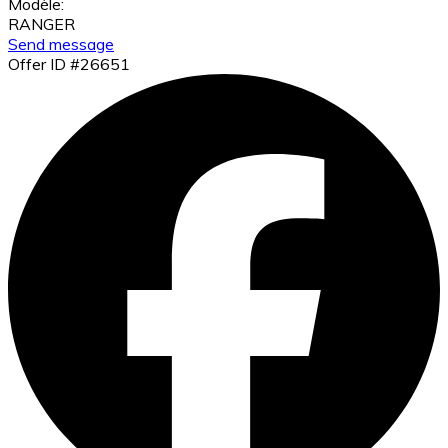
Modèle:
RANGER
Send message
Offer ID #26651