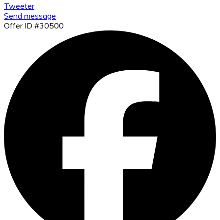
Tweeter
Send message
Offer ID #30500