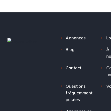
Annonces
Lo
Blog
À 
n
Contact
Ca
fi
Questions
Vo
fréquemment
posées