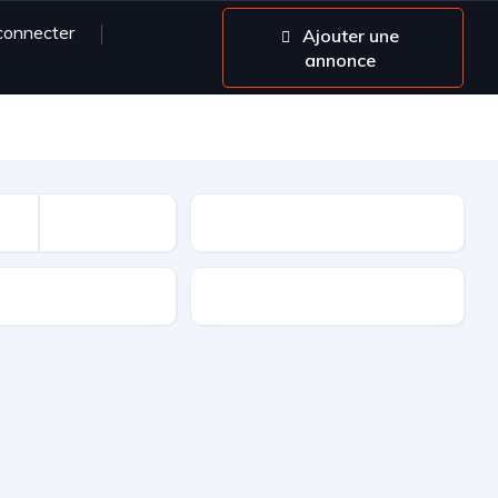
connecter
Ajouter une
annonce
gouvernorats
transmission
Carburant