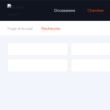
Occassions
Chercher
Page d'accueil
Recherche
Marque
Modèle
Régions
Boîte de vitesse